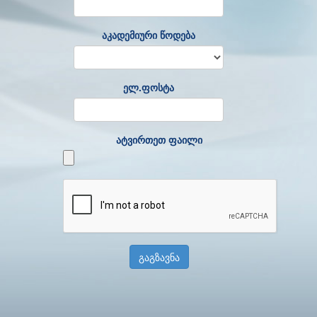
აკადემიური წოდება
ელ.ფოსტა
ატვირთეთ ფაილი